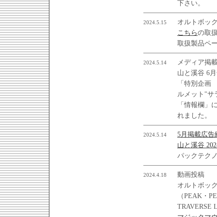
下さい。
オルトボッ
2024.5.15
こちら
の取
取扱製品ペ
メディア掲
2024.5.14
山と溪谷 6
「特別企画
ルメット"サ
「情報欄」に
れました。
5月掲載広告
2024.5.14
山と溪谷 20
パックテク
動画投稿
2024.4.18
オルトボッ
（PEAK・PE
TRAVERS