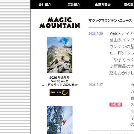
Webメディ
2026.7.30
登山系イン
ウンテンの
た。
PRイン
「やまくっ
※新商品の
惑をおかけ
2026.7.27
カ
カ