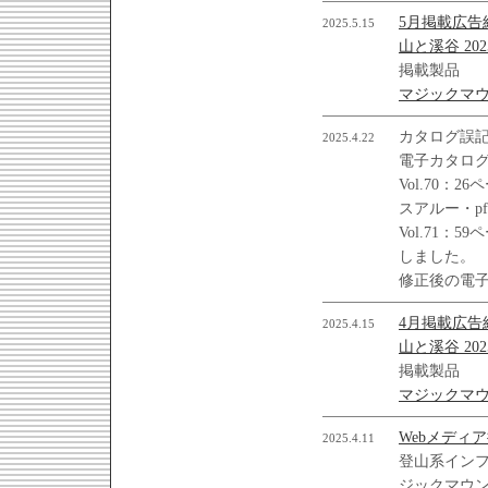
5月掲載広告
2025.5.15
山と溪谷 202
掲載製品
マジックマ
カタログ誤
2025.4.22
電子カタログの
Vol.70：
スアルー・p
Vol.71
しました。
修正後の電
4月掲載広告
2025.4.15
山と溪谷 202
掲載製品
マジックマ
Webメディ
2025.4.11
登山系イン
ジックマウ