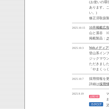
(お使いの
あります。こ
い。)
修正済取扱
10月掲載広
2025.10.15
山と溪谷 1
掲載製品：
Webメディ
2025.10.3
登山系イン
ジックマウ
ただきまし
「やまくっ
採用情報を
2025.10.7
詳細は
採用
2025.9.19
マ
ま
マ