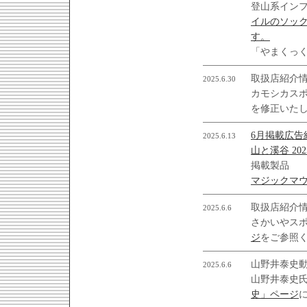
登山系イン
イルのソッ
す。
「やまくっ
取扱店紹介
2025.6.30
カモシカス
を修正いた
6月掲載広告
2025.6.13
山と溪谷 202
掲載製品
マジックマ
取扱店紹介
2025.6.6
さかいやス
ジ
をご参照
山野井泰史
2025.6.6
山野井泰史
史」ページ