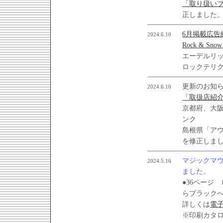
「取り扱い
正しました
6月掲載広告
2024.6.10
Rock & Sno
エーデルリ
ロックテリ
更新のお知
2024.6.10
「取扱店紹
京都府、大
ンク
島根県「ア
を修正しま
マジックマウ
2024.5.16
ました。
●36ページ
らブラック
詳しくは
電
※印刷カタ