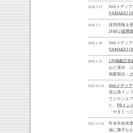
Webメディ
2026.2.13
YAMAKEI O
採用情報を
2026.2.3
詳細は
採用
Webメディ
2026.1.28
YAMAKEI O
1月掲載広告
2026.1.15
山と溪谷 2
掲載製品：
Webメディ
2025.12.26
登山系イン
ウンテンエ
た。
PRイン
「やまくっ
年末年始休
2025.12.26
誠に勝手ながら