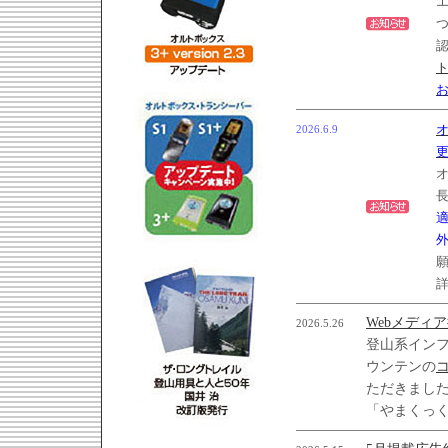
2026.6.9
オ
オ
Webメディ
2026.5.26
登山系イン
ウンテンの
ただきまし
「やまくっ