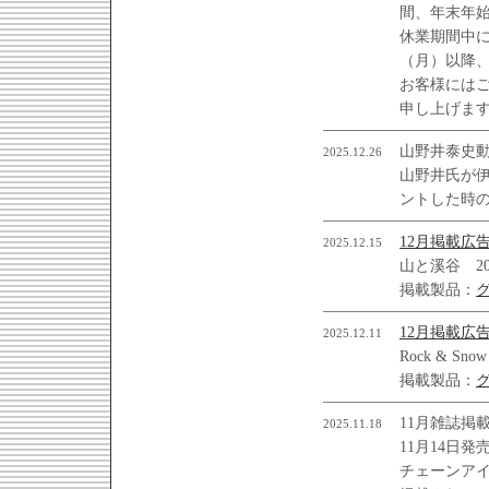
間、年末年
休業期間中に
（月）以降
お客様には
申し上げま
山野井泰史
2025.12.26
山野井氏が伊
ントした時
12月掲載広
2025.12.15
山と溪谷 20
掲載製品：
12月掲載広
2025.12.11
Rock & Sno
掲載製品：
11月雑誌掲
2025.11.18
11月14日発
チェーンア