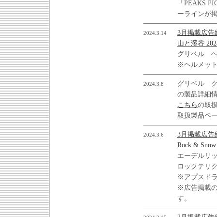
「PEAKS 
ーラインが
3月掲載広告
2024.3.14
山と溪谷 20
グリベル 
※ヘルメット
グリベル 
2024.3.8
の製品詳細
こちら
の取
取扱製品ペ
3月掲載広告
2024.3.6
Rock & Sno
エーデルリ
ロックテリ
※アプスドラ
※広告掲載の
す。