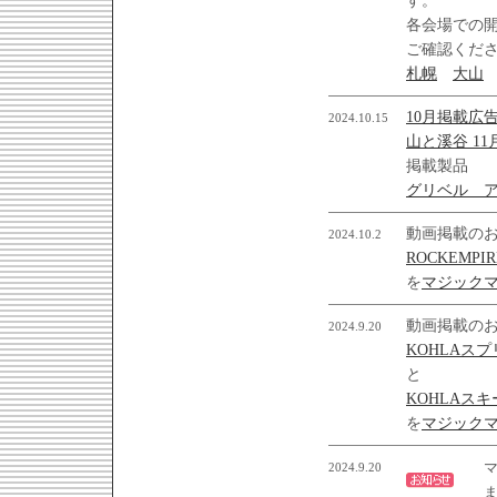
す。
各会場での開
ご確認くだ
札幌
大山
10月掲載広
2024.10.15
山と溪谷 11
掲載製品
グリベル ア
動画掲載の
2024.10.2
ROCKEMP
を
マジックマ
動画掲載の
2024.9.20
KOHLAス
と
KOHLAス
を
マジックマ
2024.9.20
マ
ま