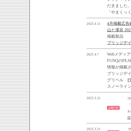
だきました
「やまくっ
4月掲載広告
2025.4.11
山と溪谷 20
掲載製品
ブリッジデ
Webメディ
2025.4.7
FUNQのPE
情報が掲載
ブリッジデ
グリベル
F
スノーライ
2025.3.21
2
「
わ
詳
2025.3.21
マ