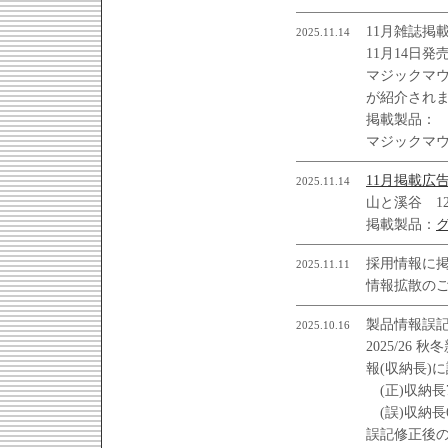
11月雑誌掲
2025.11.14
11月14日発
マジックマ
が紹介され
掲載製品：
マジックマ
11月掲載広
2025.11.14
山と溪谷 1
掲載製品：
採用情報に
2025.11.11
情報拡散の
製品情報誤
2025.10.16
2025/26
報(収納長)
(正)収納長7
(誤)収納長6
誤記修正後