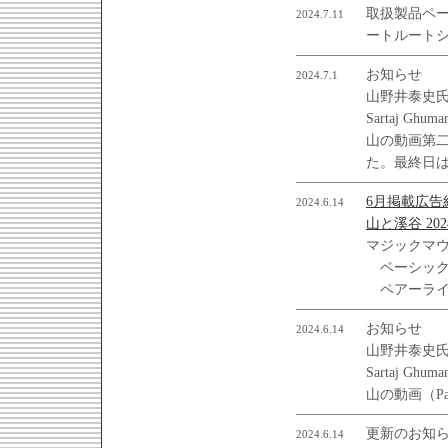
取扱製品ペ
2024.7.11
ートルート
お知らせ
2024.7.1
山野井泰史
Sartaj G
山の動画第二
た。最終日
6月掲載広告
2024.6.14
山と溪谷 20
マジックマ
ベーシックT
ペアーライ
お知らせ
2024.6.14
山野井泰史
Sartaj G
山の動画（Pa
更新のお知
2024.6.14