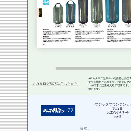
●本カタログ記載の小売価格は外国
更する場合があります。●カタログ
＞カタログ請求はこちらから
ンが日本の正規輸入総代理店です。
禁じます。
マジックマウンテンカ
第72集
2025/26秋冬号
rev.2
目次