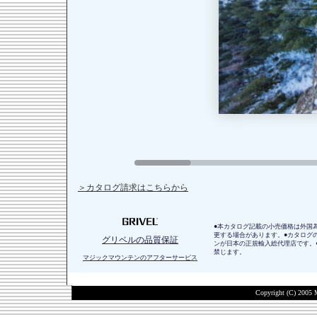
＞カタログ請求はこちらから
●本カタログ記載の小売価格は外国
更する場合があります。●カタログ
グリベルの品質保証
ンが日本の正規輸入総代理店です。
禁じます。
マジックマウンテンのアフターサービス
Copyright (C) 2005